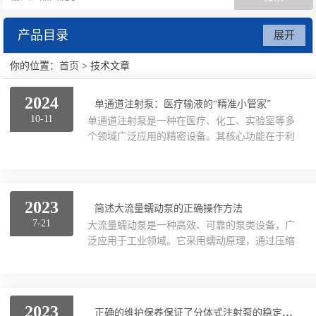
产品目录
展开
你的位置：
首页
> 技术文章
数字注射泵
2024
贝塔蠕动泵
单通道注射泵：医疗输液的“精准小管家”
10-11
单通道注射泵是一种在医疗、化工、实验室等多
个领域广泛应用的精密设备。其核心功能在于利
废水处理系统
用电机驱动转子旋转，以实现对液体流量和压力
的高精度控制。这种设备不仅具有高的精确度，
还兼具使用简便、可靠性好、适应性强等多重优
点，成为各类液体精确输送场景中不可少的工
2023
简述大流量蠕动泵的正确操作方法
具。一、单通道注射泵的基本构造与工作原理主
7-21
大流量蠕动泵是一种高效、可靠的泵类设备，广
要由电机、减速器、螺杆泵、液晶面板等关键部
泛应用于工业领域。它采用蠕动原理，通过压缩
件组成。通过调节电流和电压，可以精确控制电
软管实现液体的输送。下面将介绍大流量蠕动泵
机的启动和停止，进而调节泵的转速和流量。同
的操作方法。1、在操作本设备之前，需要确保
时，泵的压力也可以被精细调节，以确保液体输
设备的安全性。检查泵的外部和内部是否有异
送的精确性。这一工作...
物，确认软管连接是否牢固，电源是否正常接
2023
正确的维护保养保证了分体式注射泵的稳定运行