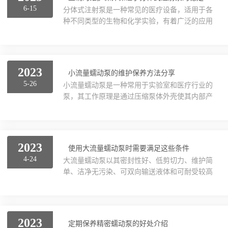
通。同时，了解泵的工作原理和性能参数，以便
6-15
分体式注射泵是一种常见的医疗设备，适用于各
正确操作。2、将需要输送的液体倒入泵的供液
种不同类型的生物和化学实验，有着广泛的应用
容器中。确保液体的质量符合要求，避免对泵造
领域。与其它设备一样，该设备在长时间使用过
成损害。同时，要确保供液容器与泵的进液口连
程中可能会出现各种故障问题。为确保设备正
接紧密，避免泄漏。3、打开电源，启动本设
常、稳定的运行状态，需要对分体式注射泵进行
备。根据实际需要，调节转...
适当维护。下面将介绍关于分体式注射泵的维护
2023
小流量蠕动泵的维护保养方法分享
保养方法：1.设备清洁在使用过程中，积累了很
5-26
小流量蠕动泵是一种常用于实验室和医疗行业的
多灰尘、污垢和污染物，因此应经常清洁。首
泵，其工作原理是通过压缩泵体外壳使其内部产
先，拨开紧缩弹簧，并取下滑块胶管夹持器。然
生压力差，从而将流体吸入，并通过一个与泵体
后，取下输液轮、装配支架、输液轮小齿轮等部
相连的软管输出。为了保证正常工作，需要对其
件，并除去表面的灰尘或污垢。接着，在清洗布
进行定期的维护和保养。以下是小流量蠕动泵的
或海绵上滴少量去离子...
维护保养方法：1.清洁泵头和软管在使用时，特
2023
使用大流量蠕动泵时需要满足这些条件
别是在长时间不使用后重新启动之前，必须仔细
4-24
大流量蠕动泵以其密封性好、低剪切力、维护简
清洁泵头和软管，以防堵塞。清洁可使用温水或
单、洁净无污染、可双向输送液体和可耐受较高
乙醇，在清洗过程中，要注意不要损坏软管以避
温度等优点而本广泛应用于制药、化工、环保、
免影响泵的使用寿命。2.替换软管软管是其重要
生物纯化、食品饮料等领域。分别率越高决定产
部件，随着使用时间的增加，软管会出现老化、
品精度越高，常常有客户为问，我公司大流量蠕
劣化以及弹性下...
动泵的分别率为0.1rpm,精度是非常高的，它精度
2023
定期保养精密蠕动泵的好处介绍
真的有那么高吗？真的可以达到正负千分之五