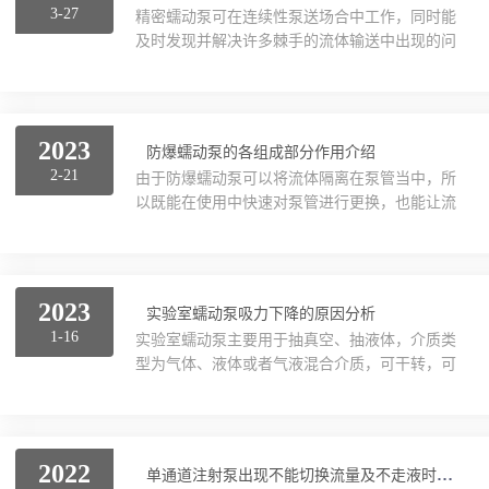
3-27
精密蠕动泵可在连续性泵送场合中工作，同时能
吗？是的，这个参数是经过实验人员测试出来
及时发现并解决许多棘手的流体输送中出现的问
的，所有计量产品都是有一定的误差的，如果您
题。其可输送悬浮固体、污水、腐蚀性化学物
打的液体比重比较高，您用秤去称，误差肯定会
质、及其它疑难流体，可用于条件恶劣的工厂环
有所不同。其驱动器的转速越高流量将会越大，
境。现在一些制造商已经推出了带触摸屏的产
企业在采购时应...
品，一方面使客户的操作更加方便，另一方面使
2023
防爆蠕动泵的各组成部分作用介绍
输出流量更加准确。这类产品提供了多种流量和
2-21
由于防爆蠕动泵可以将流体隔离在泵管当中，所
分配模式，例如定量模式，分配模式，计时模
以既能在使用中快速对泵管进行更换，也能让流
式，计时定量模式，计时定速模式等，方便了客
体逆行，所以在冶金、化工、造纸等多种行业中
户的操作和使用。客户只需要在触摸屏上设置所
有很广泛的应用。在化工以及制药等等企业的生
需的蠕动泵头和软管型号，然后选择要完成的工
产流程当中，而这些企业的共同特点就是在生产
作模式即可完成操作。新的...
的时候会使用一些化学原料，这些化学原料会对
2023
实验室蠕动泵吸力下降的原因分析
周围的物体或设施造成一定程度的污染和腐蚀。
1-16
实验室蠕动泵主要用于抽真空、抽液体，介质类
在使用的时候，具有化学成分的液体只会接触泵
型为气体、液体或者气液混合介质，可干转，可
管，所以不会产生污染。泵头、软管以及驱动器
自吸。广泛应用临床化学、血液分析、免疫学和
都是其重要组成部分，所以企业在选购质量可靠
微生物学等诸多领域，完成样品输送、废液移
防爆蠕动泵的时候要通过这三部分的质量和性能
除、管路和元器件清洗等重要功能，是仪器重要
来综合选择。1、如...
动力部分。如果利用实验室蠕动泵驱动密闭容器
2022
单通道注射泵出现不能切换流量及不走液时的解决方法分享
组成一个真空系统产生负压来收集、传输液体，