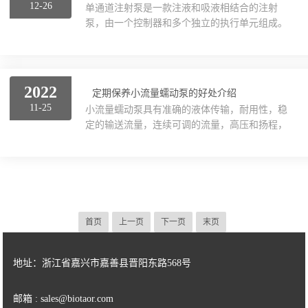
12-26
单通道注射泵是一款注液和吸液相结合的注射
这样便很好地避免了泵与实验介质直接接触，并
泵，由一个控制器和多个独立的执行单元组成。
且不占安装空间。整个真空系统上还可以加入控
每个执行单元都可以作为一个独立的注射泵，以
制单元，既能控制系统的启停，又能控制收集样
不同的速度注射或抽取液体。使用肪便，操作简
品的量。在使用的时候，有时候会发现吸力不
单，可在开机主界面中完成流体控制的参数设
够，或者流量下降了，虽...
置、修改和查看，参数输入过程中可直接从列表
2022
定期保养小流量蠕动泵的好处介绍
中选取注射器的型号与内径，也可手动输入，然
11-25
小流量蠕动泵具有准确的液体传输，耐用性，稳
后再输入其他参数即可，工作过程中可随时暂停
定的输送流量，连续可调的流量，高压和扬程，
任务，可重新设各项参数并立即执行。单通道注
并且输送材料不与外界接触以防止污染，可以实
射泵在得到电路的指令后，步进电机驱动电路就
现微输送，流体被隔离在泵管中，泵管可以快速
得到加载电压，通过一定的脉冲激励驱动步进电
更换，流体可以倒转，可以干运行，维护成本
机，步进电动机在一定规...
低，这构成了蠕动泵的主要竞争优势。那么，在
使用过程中调整流量的方法是什么呢？通常，首
先将速度调整大，然后再等待一分钟，以查看可
首页
上一页
下一页
末页
以流出多少液体。计算可以得到速度和流量之间
的关系，然后我们只需要选择相应的速度来调整
所需的流量即可。现在一些制造商已经推出了带
地址：浙江省嘉兴市嘉善县晋阳东路568号
触摸屏的产品，一方面...
邮箱 : sales@biotaor.com