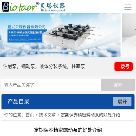
导
航
网站首页
关于我们
公司简介
合作伙伴
注射泵，蠕动泵，液体分装系统，柱塞泵
拨号
产品展示
数字注射泵
贝塔蠕动泵
产品目录
展开
废水处理系统
你的位置：
首页
>
技术文章
> 定期保养精密蠕动泵的好处介绍
数字注射泵
行业应用
定期保养精密蠕动泵的好处介绍
贝塔蠕动泵
视频展示