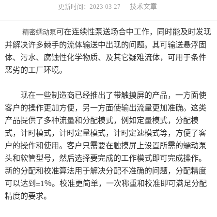
更新时间：2023-03-27
技术文章
废水处理系统
资讯中心
可在连续性泵送场合中工作，同时能及时发现
精密蠕动泵
并解决许多棘手的流体输送中出现的问题。其可输送悬浮固
公司新闻
技术文章
体、污水、腐蚀性化学物质、及其它疑难流体，可用于条件
恶劣的工厂环境。
联系我们
现在一些制造商已经推出了带触摸屏的产品，一方面使
客户的操作更加方便，另一方面使输出流量更加准确。这类
产品提供了多种流量和分配模式，例如定量模式，分配模
式，计时模式，计时定量模式，计时定速模式等，方便了客
户的操作和使用。客户只需要在触摸屏上设置所需的蠕动泵
头和软管型号，然后选择要完成的工作模式即可完成操作。
新的分配和校准算法用于解决分配不准确的问题，分配精度
可以达到±1％。校准更简单，一次称重和校准即可满足分配
精度的要求。