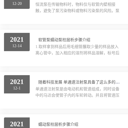
12-20
恒流泵在传输物料时，物料仅与软管内壁相接
行的一种高精度液体输送产品，应用范围很广。
触，避免了泵污染物料或物料污染泵的风险。泵
通过实验室注射泵的输送，组织培养液的计量精
送不同物料时可通过在线清洁环节或简单更换软
度可以达到5/1000，所以各部分组织培养液的分
管，即可避免不同物料之间的交叉污染。同时，
配和重复误差可以达到正负5/1000；组织培养液
该产品具有良好的自密封性能，管路上不需要阀
在输送过...
门和密封件也可以保证停泵状态下管路内的物料
2021
软管泵蠕动泵柱层析步骤介绍
不会自由流动，因此可以减少管路上的死角，防
12-14
1.取样拿到样品后用毛细管蘸取少量的样品放入
止微生物的滋生。此外，还具有低剪切作用，在
离心管中，加入相应的溶剂将样品溶解，标号后
传输含固体物料或大分子物料的流体时，有利于
作为对照。2.跑板将取出的样品与要分离的样品
维持物料的完整性。重要的是本产品具有很高的
点在同一块硅胶板上进行跑板，确定第几个点是
流体传输精度，适合于有高计量要求的流体传输
将要分离出来的样品。3.装柱将少量的棉花（棉
应用。下面为您介绍恒...
花太少会露出硅胶，太多过滤的较慢）塞入柱子
2021
随着科技发展 单通道注射泵具备了这么多的优势
低端防治硅胶露出，配制硅胶溶剂时浓度应适当
12-1
单通道注射泵是由电动机和管道组成，同时设备
（浓度过大易造成干柱，溶度过小会大量浪费溶
中的马达会使管子内的车轮转动。并且将管道压
剂），将硅胶装入柱子直径的15—20倍高即可
在外壳的外部，从而能创造合适的空间。而且当
（柱子过高浪费时间且没有必要，柱子过低会造
电机滚动是，会将液体推出。随后，会通过管道
成物质没有分离开就应经被洗下）。倒入一定量
的直径或轮子进行必要的调节，从而能以正确的
的硅胶之后...
方式进行日常的工作。随着橡胶技术的发展，使
2021
蠕动泵柱层析步骤介绍
得曾一度仅在实验室和类似的专业应用中使用的