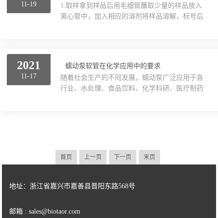
11-19
1.取样拿到样品后用毛细管蘸取少量的样品放入
单通道注射泵正逐步的运用在粘性和蠕变的多种
离心管中，加入相应的溶剂将样品溶解，标号后
工业任务中，同时可以进行研磨性污泥和浆料以
作为对照。2.跑板将取出的样品与要分离的样品
及高固体含量的产品。流体会被稠入泵管中，同
点在同一块硅胶板上进行跑板，确定第几个点是
时会被泵头滚子捕获，并在下一个滚子通过管子
将要分离出来的样品。3.装柱将少量的棉花（棉
时排出。在此过程中...
花太少会露出硅胶，太多过滤的较慢）塞入柱子
2021
蠕动泵软管在化学应用中的要求
低端防治硅胶露出，配制硅胶溶剂时浓度应适当
11-17
随着社会生产的不同发展，蠕动泵广泛应用于各
（浓度过大易造成干柱，溶度过小会大量浪费溶
行业、水处理、食品饮料、化学科研、医疗制药
剂），将硅胶装入柱子直径的15—20倍高即可
等领域，在化学反应过程中起着非常重要的辅助
（柱子过高浪费时间且没有必要，柱子过低会造
作用。首先，化学反应中使用的药液具有一定的
成物质没有分离开就应经被洗下）。倒入一定量
危险性，其次，在准确度方面也有很高的操作要
的硅胶之后...
求。危险系数高、劳动强度大等问题是目前化学
反应工作中的一种标准。将蠕动泵用于化学反应
供应，通过蠕动泵的模式调节，实现原料锅向反
首页
上一页
下一页
末页
应部泵供应的目的，机械地代替人力，可以直接
减少化学实验者的劳动强度，确保安全生产。(威
廉莎士比亚、斯图尔特、)()确保机器正确值，提
地址：浙江省嘉兴市嘉善县晋阳东路568号
高实验效率和...
邮箱 : sales@biotaor.com