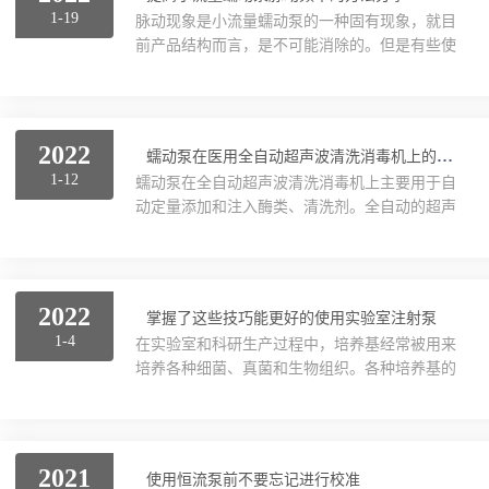
RS485通讯、外部模拟控制等多项功能。采用大
1-19
脉动现象是小流量蠕动泵的一种固有现象，就目
屏幕点阵液晶显示运行菜单及参数设置菜单，流
前产品结构而言，是不可能消除的。但是有些使
量与转速同屏显示简洁直观，人机界面友好。实
用场合，脉动现象是不允许的，或者需要适当减
验室蠕动泵的传动轴与缸体用花键联接，带动缸
小才能满足要求。所谓脉动现象指的是本产品传
体旋转，使均匀分布在缸体上的七个柱塞绕传动
输液体的时候是一股一股传输的。一般用两个参
轴中心转动。每个柱...
数来描述脉动现象，脉动的频率和脉动的幅度。
2022
蠕动泵在医用全自动超声波清洗消毒机上的应用
脉动的频率是指单位时间内脉动的次数，单位时
1-12
蠕动泵在全自动超声波清洗消毒机上主要用于自
间可以是1秒钟也可以是1分钟或者其他的时间。
动定量添加和注入酶类、清洗剂。全自动的超声
小流量蠕动泵在较长时间，比如一分钟内传输的
波清洗消毒机能够完成超声波清洗、漂洗、煮沸
总量是一致的，也就是上一分钟和下一分钟传输
消毒、干燥等功能，可以大大节省清洗的工作
的量是相等的，但是如果把时间缩短到几秒钟或
量，提高工作效率。医用的全自动的超声波清洗
者更短时间，传输...
消毒机主要适用于医院内镜活检钳、手术刀、止
2022
掌握了这些技巧能更好的使用实验室注射泵
血钳、镊子、抽吸装置、麻醉管道、输液器、瓶
1-4
在实验室和科研生产过程中，培养基经常被用来
子、换药碗、各种盘子、圆桶、测压器等污染性
培养各种细菌、真菌和生物组织。各种培养基的
器械的大批量、高洁度的清洗。在全自动的超声
配制和重新包装，往往是科研人员工作中的困
波清洗消毒机工作的时候，需要自动定量添加和
惑。在配置过程中，准确的测定也是一个比较麻
注入酶类、清洗剂和消药水。添加的清洗助剂具
烦的事情。分装过程是一种重复而枯燥的工作。
有如下特点：剂量较小...
有没有什么好的工具，能够准确测量，实现快速
2021
使用恒流泵前不要忘记进行校准
的重新包装呢？现在，实验室注射泵是市场上流