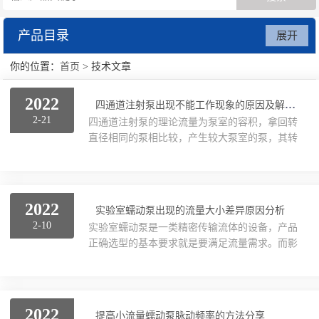
产品目录
展开
你的位置：
首页
> 技术文章
数字注射泵
2022
贝塔蠕动泵
四通道注射泵出现不能工作现象的原因及解决方法分享
2-21
四通道注射泵的理论流量为泵室的容积，拿回转
直径相同的泵相比较，产生较大泵室的泵，其转
废水处理系统
子每转一圈所输送的流体容积也较大，但产生的
脉冲也较大。相反，产生较小泵室的泵，其转子
每转一圈所输送的流体容积也较小，但产生的脉
冲也较小，但快速、连续的泵送可以非常理想地
2022
实验室蠕动泵出现的流量大小差异原因分析
降低脉冲，因此，在一些小流量、要求非常小的
2-10
实验室蠕动泵是一类精密传输流体的设备，产品
脉冲场合，泵头的选择就显得非常关键。随着橡
正确选型的基本要求就是要满足流量需求。而影
胶技术的发展，使得曾一度仅在实验室和类似的
响其流量的因素也有很多，如液体的粘度、扬
专业应用中使用的四通道注射泵正逐步的运用在
程、液体性质等。具有流量校正和流量显示功
粘性和蠕变的多种工业任务中，同时可以进行研
能，同时保留了转速调节功能，该设备具有正
磨性污泥和浆料以及...
反、启停、全速(清洗)、流量校正、软管选择、
2022
提高小流量蠕动泵脉动频率的方法分享