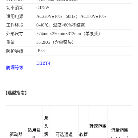
功率消耗
<375W
适用电源
±
；
±
AC220V
10% , 50Hz
AC380V
10%
工作环境
不结露
0-40℃，湿度<80%
外形尺寸
×
（单泵头）
574mm×250mm
312mm
重量
（含单泵头）
35.2KG
防护等级
IP55
DIIBT4
防爆等级
【
选型指南
】
泵
头
转速范围
适用泵
流量范围
驱动器
滚
可选通道
软管