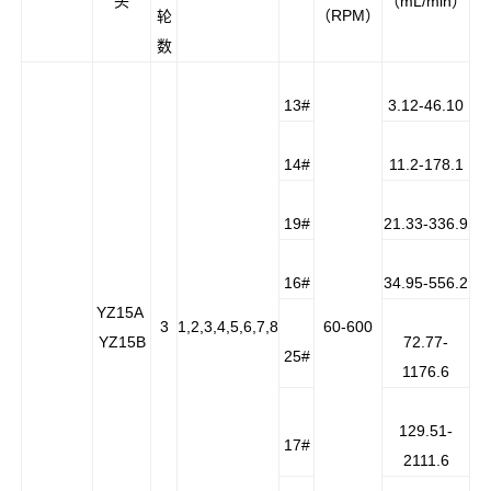
头
（mL/min）
（RPM）
轮
数
13#
3.12-46.10
14#
11.2-178.1
19#
21.33-336.9
16#
34.95-556.2
YZ15A
3
1,2,3,4,5,6,7,8
60-600
YZ15B
72.77-
25#
1176.6
129.51-
17#
2111.6