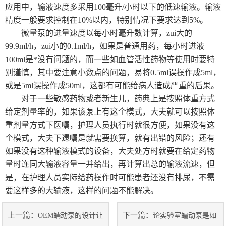
应用中，输液速度多采用100毫升/小时以下的低速输液。输液
精度一般要求控制在10%以内，特别情况下要求达到5%。
微量泵的进量速度以每小时毫升数计算，zui大的
99.9ml/h，zui小的0.1ml/h，如果是普通用药，每小时进液
100ml是*没有问题的，而一些如血管活性药物等使用时要特
别谨慎，其中要注意小数点的问题，易将0.5ml误操作成5ml，
或是5ml误操作成50ml，这都有可能给病人造成严重的后果。
对于一些敏感药物或者新生儿，药典上是按照体重方式
给定剂量率的，如果该泵上有这个模式，大夫就可以按照体
重剂量方式下医嘱，护理人员执行时就很方便，如果没有这
个模式，大夫下遗嘱是就需要换算，就有出错的风险；还有
如果没有这种输液模式的设备，大夫处方时就要在给定药物
量时连同大输液容量一并给出，再计算出总的输液流速，但
是，在护理人员实际给药操作时可能患者还没有排尿，不需
要这样多的大输液，这样的问题不能解决。
上一篇：
下一篇：
OEM蠕动泵的设计让
论实验室蠕动泵是如