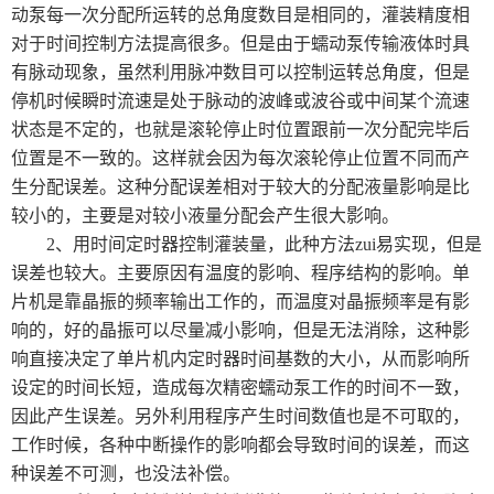
动泵每一次分配所运转的总角度数目是相同的，灌装精度相
对于时间控制方法提高很多。但是由于蠕动泵传输液体时具
有脉动现象，虽然利用脉冲数目可以控制运转总角度，但是
停机时候瞬时流速是处于脉动的波峰或波谷或中间某个流速
状态是不定的，也就是滚轮停止时位置跟前一次分配完毕后
位置是不一致的。这样就会因为每次滚轮停止位置不同而产
生分配误差。这种分配误差相对于较大的分配液量影响是比
较小的，主要是对较小液量分配会产生很大影响。
2、用时间定时器控制灌装量，此种方法zui易实现，但是
误差也较大。主要原因有温度的影响、程序结构的影响。单
片机是靠晶振的频率输出工作的，而温度对晶振频率是有影
响的，好的晶振可以尽量减小影响，但是无法消除，这种影
响直接决定了单片机内定时器时间基数的大小，从而影响所
设定的时间长短，造成每次精密蠕动泵工作的时间不一致，
因此产生误差。另外利用程序产生时间数值也是不可取的，
工作时候，各种中断操作的影响都会导致时间的误差，而这
种误差不可测，也没法补偿。