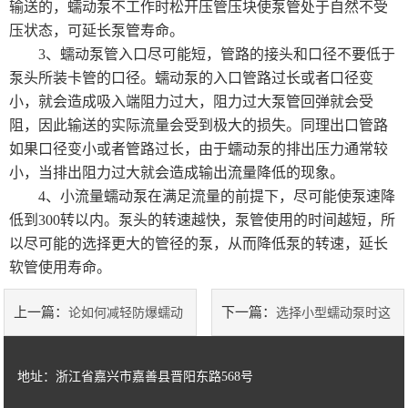
输送的，蠕动泵不工作时松开压管压块使泵管处于自然不受
压状态，可延长泵管寿命。
3、蠕动泵管入口尽可能短，管路的接头和口径不要低于
泵头所装卡管的口径。蠕动泵的入口管路过长或者口径变
小，就会造成吸入端阻力过大，阻力过大泵管回弹就会受
阻，因此输送的实际流量会受到极大的损失。同理出口管路
如果口径变小或者管路过长，由于蠕动泵的排出压力通常较
小，当排出阻力过大就会造成输出流量降低的现象。
4、小流量蠕动泵在满足流量的前提下，尽可能使泵速降
低到300转以内。泵头的转速越快，泵管使用的时间越短，所
以尽可能的选择更大的管径的泵，从而降低泵的转速，延长
软管使用寿命。
上一篇：
下一篇：
论如何减轻防爆蠕动
选择小型蠕动泵时这
泵的脉动幅度
些问题要多关注！
地址：浙江省嘉兴市嘉善县晋阳东路568号