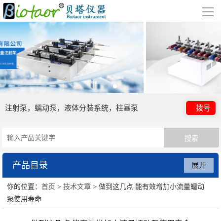
导
航
网站首页
关于我们
公司简介
合作伙伴
注射泵，蠕动泵，液体分装系统，柱塞泵
拨号
产品展示
数字注射泵
贝塔蠕动泵
产品目录
展开
废水处理系统
你的位置：
首页
>
技术文章
> 做到这几点 能有效增加小流量蠕动
数字注射泵
行业应用
泵使用寿命
贝塔蠕动泵
视频展示