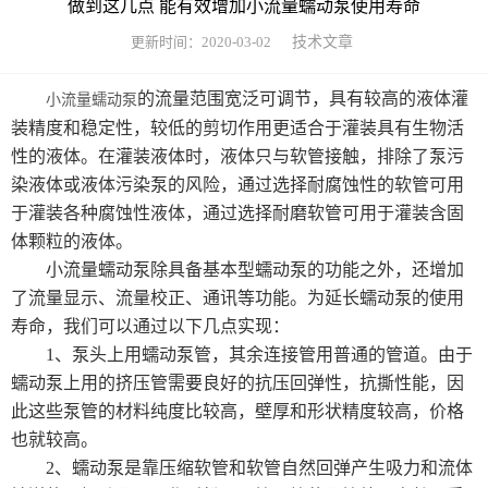
做到这几点 能有效增加小流量蠕动泵使用寿命
废水处理系统
更新时间：2020-03-02
技术文章
资讯中心
的流量范围宽泛可调节，具有较高的液体灌
小流量蠕动泵
公司新闻
技术文章
装精度和稳定性，较低的剪切作用更适合于灌装具有生物活
性的液体。在灌装液体时，液体只与软管接触，排除了泵污
联系我们
染液体或液体污染泵的风险，通过选择耐腐蚀性的软管可用
于灌装各种腐蚀性液体，通过选择耐磨软管可用于灌装含固
体颗粒的液体。
小流量蠕动泵除具备基本型蠕动泵的功能之外，还增加
了流量显示、流量校正、通讯等功能。为延长蠕动泵的使用
寿命，我们可以通过以下几点实现：
1、泵头上用蠕动泵管，其余连接管用普通的管道。由于
蠕动泵上用的挤压管需要良好的抗压回弹性，抗撕性能，因
此这些泵管的材料纯度比较高，壁厚和形状精度较高，价格
也就较高。
2、蠕动泵是靠压缩软管和软管自然回弹产生吸力和流体